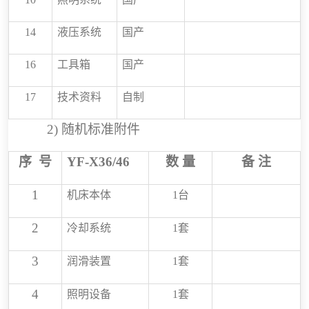
14
液压
系统
国产
16
工具箱
国产
17
技术资料
自制
2)
随机标准附件
序
号
YF
-
X36/46
数
量
备
注
1
机床本体
1
台
2
冷却系统
1
套
3
润滑装置
1
套
4
照明设备
1
套