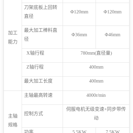
刀架底板上回转
Φ
120mm
Φ
120mm
直径
最大加工棒料直
加工
Φ
3
6
mm
Φ
46
mm
径
能力
X
轴行程
7
8
0mm
(
直径量
)
Z
轴行程
40
0mm
最大加工长度
4
00
mm
主轴
最高
转速
40
00r/min
伺服电机无级变速
+
同步带传
控制方式
主轴
动
规格
功率
5.5
KW
7.5
KW