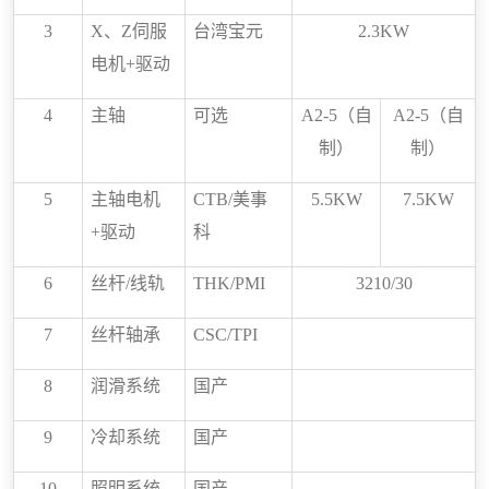
3
X
、
Z
伺服
台湾
宝元
2.3KW
电机
+
驱动
4
主轴
可选
A2-5
（自
A2-5
（自
制）
制）
5
主轴电机
CTB/
美事
5.5KW
7.5KW
+
驱动
科
6
丝杆
/
线轨
THK
/PMI
3210/30
7
丝杆
轴承
CSC
/TPI
8
润滑系统
国产
9
冷却系统
国产
10
照明系统
国产