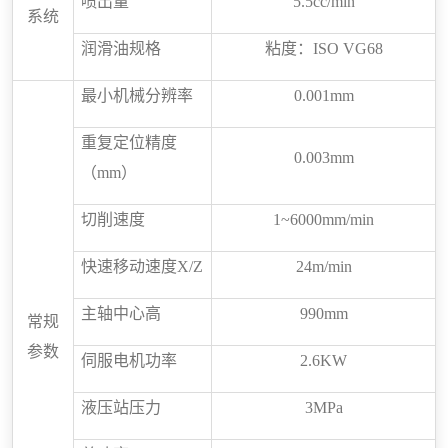
喷出量
5.5cc/min
系统
润滑油规格
粘度：
ISO VG68
最小机械分辨率
0.00
1
mm
重复定位精度
0.003mm
（
mm
）
切削速度
1~6000mm/min
快速移动速度
X
/
Z
2
4
m/min
主轴中心高
990
mm
常规
参数
伺服电机功率
2.6
KW
液压站压力
3MPa