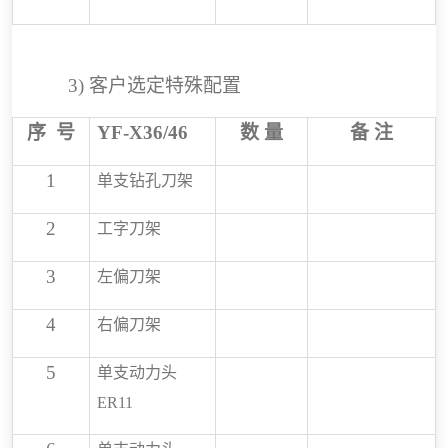
3)
客户选定特殊配置
序
号
YF-X36/46
数
量
备
注
1
单支钻孔刀架
2
工字刀架
3
左偏
刀架
4
右偏刀架
5
单支动力头
ER11