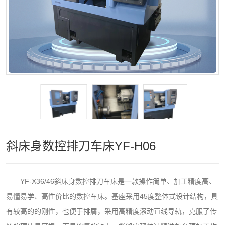
斜床身数控排刀车床YF-H06
YF-X36/46斜床身数控排刀车床是一款操作简单、加工精度高、
易懂易学、高性价比的数控车床。基座采用45度整体式设计结构，具
有较高的的刚性，也便于排屑，采用高精度滚动直线导轨，克服了传