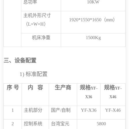
总功率
10
KW
主机外形尺寸
1920*1550*1650
（
mm
）
（
L
×
W
×
H
）
机床净重
1500
Kg
三、设备配置
1)
标准配置
序
号
内
容
生产商
规格
规格
YF-
YF-
X36
X46
1
主机部分
国产
/
自制
YF-X36
YF-X46
2
控制
系统
台湾
宝元
5800