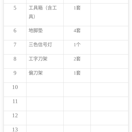
5
工具箱（含工
1
套
具）
6
地脚垫
4
套
7
三色信号灯
1
个
8
工字刀架
2
套
9
偏
刀架
1
套
10
11
12
13