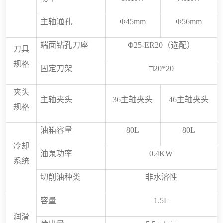
主轴通孔
Φ
45
mm
Φ
56
mm
端面钻孔刀座
Φ
25-ER20
（选配）
刀具
规格
固定刀架
□
20*20
夹头
主轴夹头
36
主轴夹头
46
主轴夹头
规格
油箱容量
8
0L
8
0L
冷却
油泵功率
0.
4
KW
系统
切削油种类
非水溶性
容量
1.5
L
润滑