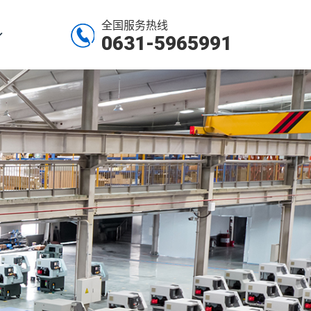
全国服务热线
0631-5965991