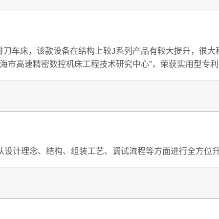
数控排刀车床，该款设备在结构上较J系列产品有较大提升，很
“威海市高速精密数控机床工程技术研究中心”，荣获实用型专利
设计理念、结构、组装工艺、调试流程等方面进行全方位升级，