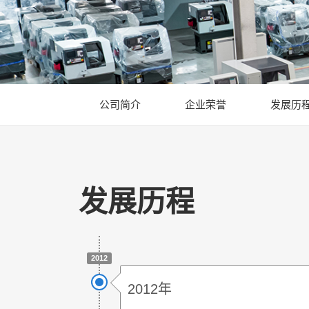
公司简介
企业荣誉
发展历
发展历程
2012
2012年