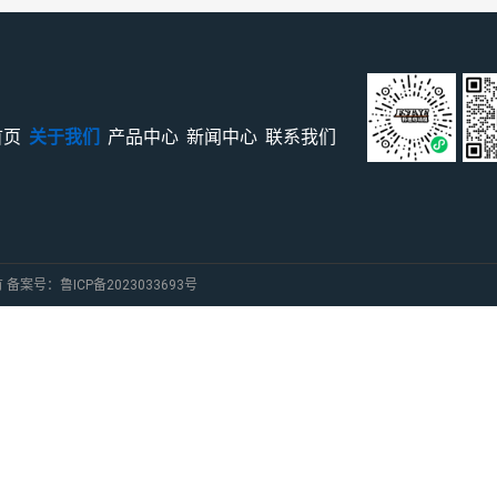
首页
关于我们
产品中心
新闻中心
联系我们
所有 备案号：
鲁ICP备2023033693号