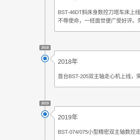
BST-46DT斜床身数控刀塔车床
不辱使命，一经面世便广受好评。
2018
2018年
首台BST-205双主轴走心机上线
2019
2019年
BST-074/075小型精密双主轴