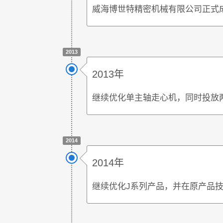
威海博世特精密机械有限公司正式成
2013
2013年
继续优化单主轴走心机，同时投放两
2014
2014年
继续优化J系列产品，并在原产品技术上