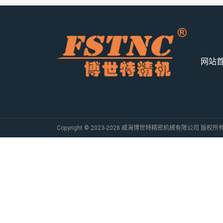
网站
Copyright © 2023-2028 威海博世特精密机械有限公司 版权