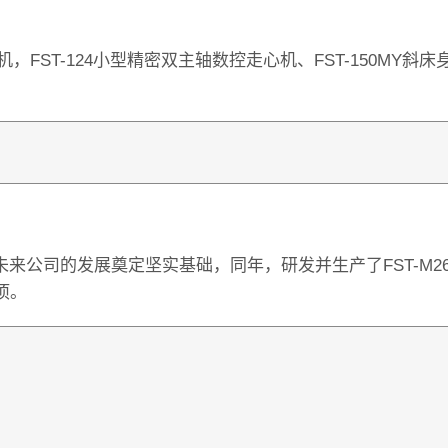
心机，FST-124小型精密双主轴数控走心机、FST-150M
来公司的发展奠定坚实基础，同年，研发并生产了FST-M2
项。