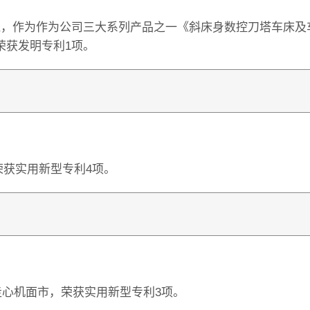
上线，作为作为公司三大系列产品之一《斜床身数控刀塔车床及车
荣获发明专利1项。
，荣获实用新型专利4项。
数控走心机面市，荣获实用新型专利3项。