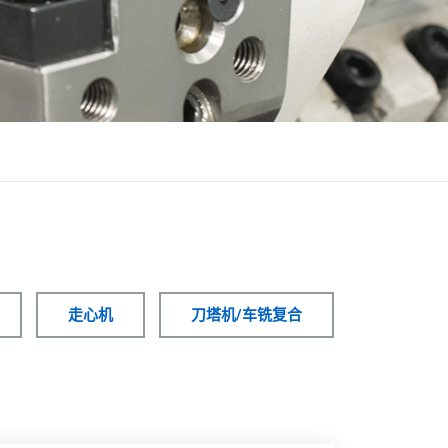
走心机
刀塔机/车铣复合