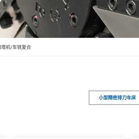
刀塔机/车铣复合
小型精密排刀车床